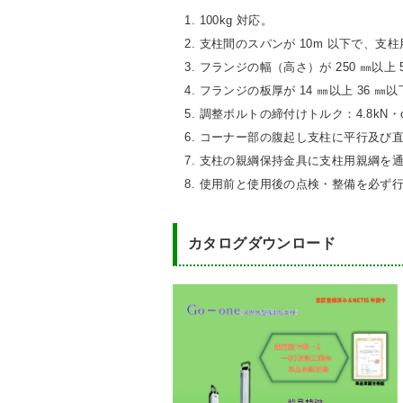
1. 100kg 対応。
2. 支柱間のスパンが 10m 以下で
3. フランジの幅（高さ）が 250 ㎜以
4. フランジの板厚が 14 ㎜以上 36
5. 調整ボルトの締付けトルク：4.8k
6. コーナー部の腹起し支柱に平行及
7. 支柱の親綱保持金具に支柱用親綱を
8. 使用前と使用後の点検・整備を必ず
カタログダウンロード