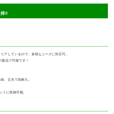
得‼
クリアしているので、多様なニーズに対応可。
この製品で可能です！
。
！
の為、丈夫で高耐久。
！
パレットに収納可能。