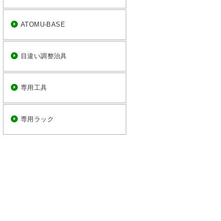
ATOMU-BASE
目違い調整治具
専用工具
専用ラック