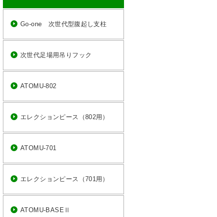
Go-one 次世代型腹起し支柱
次世代足場用吊りフック
ATOMU-802
エレクションピース（802用）
ATOMU-701
エレクションピース（701用）
ATOMU-BASEⅡ