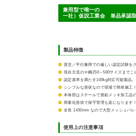
兼用型で唯一の
一社）仮説工業会 単品承認取
製品特徴
直交／平行兼用での厳しい認定試験を
現在主流のＨ鋼250～500サイズまで
認定基準を満たす100kg対応可能製品
シンプルな形状なので現場で簡単施工
本体部はスチールで亜鉛メッキ加工品
簡素化形状で保守管理も楽になります
全長 1430mm なので大型メッシュ
使用上の注意事項