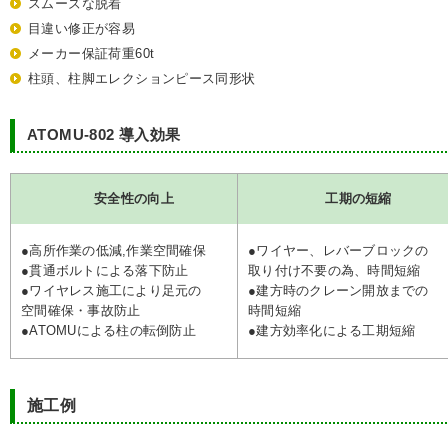
スムーズな脱着
目違い修正が容易
メーカー保証荷重60t
柱頭、柱脚エレクションピース同形状
ATOMU-802 導入効果
安全性の向上
工期の短縮
●高所作業の低減,作業空間確保
●ワイヤー、レバーブロックの
●貫通ボルトによる落下防止
取り付け不要の為、時間短縮
●ワイヤレス施工により足元の
●建方時のクレーン開放までの
空間確保・事故防止
時間短縮
●ATOMUによる柱の転倒防止
●建方効率化による工期短縮
施工例